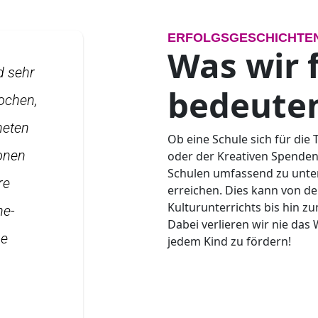
ERFOLGSGESCHICHTE
Was wir 
d sehr
bedeute
ochen,
neten
Ob eine Schule sich für di
ionen
oder der Kreativen Spendenak
Schulen umfassend zu unter
re
erreichen. Dies kann von d
Kulturunterrichts bis hin 
ne-
Dabei verlieren wir nie das
ße
jedem Kind zu fördern!